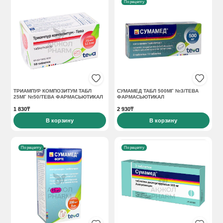
По рецепту
ТРИАМПУР КОМПОЗИТУМ ТАБЛ
СУМАМЕД ТАБЛ 500МГ №3/ТЕВА
25МГ №50/ТЕВА ФАРМАСЬЮТИКАЛ
ФАРМАСЬЮТИКАЛ
1 830₸
2 930₸
В корзину
В корзину
По рецепту
По рецепту