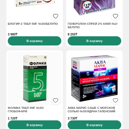
БЛОГИР-3 ТАБЛ 5МГ №30/БЕЛУПО
ГЕНЕРОЛОН СПРЕЙ 2% 60МЛ №2/
БЕЛУПО
3 980₸
8 255₸
В корзину
В корзину
ФОЛИКА ТАБЛ 5МГ №30/
АКВА МАРИС САШЕ С МОРСКОЙ
ГЛОБОФАРМ
СОЛЬЮ №30/ЯДРАН ГАЛЕНСКИЙ
1 720₸
3 730₸
В корзину
В корзину