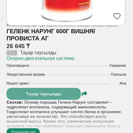
Өнімнің сыртқы түрі көрсетілгеннен өзгеше болуы мүмкін
ГЕЛЕНК НАРУНГ 600Г ВИШНЯ/
ПРОВИСТА АГ
26 645 ₸
Тауар таусылды
Опорно-двигательная система
Произведено
Германия
Лекарственная форма
Порошок
Рецепт қажет
Жоқ
Тауар таусылды
Состав:
Основу порошка Геленк Нарунг составляет –
гидролизат коллагена, содержащий аминокислоты.
Гидролизат коллагена улучшает синтез белка в организме,
увеличивая ее количество. Это способствует росту
мышечной массы. Кроме того, клинические испытания
доказали, что этот компонент помогает уменьшить боль в
суставах и уменьшить риск их повреждения. 24-недельное
Толығырақ оқу