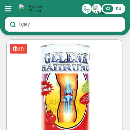
KZ
RU