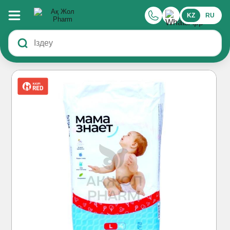
KZ
RU