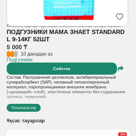
Өнімнің сыртқы түрі көрсетілгеннен өзгеше болуы мүмкін
ПОДГУЗНИКИ МАМА ЗНАЕТ STANDARD
L 9-14КГ 52ШТ
5 000 ₸
10 данадан аз
Подгузники
Себетке
Состав: Распушенная целлюлоза, антибактериальный
суперабсорбент (SAP), нетканый гипоаллергенный
материал, паропроницаемая внешняя мембрана
(«дышащий» слой), эластичные элементы без содержания
латекса, термоклей.
Показания к применению: Гигиенический уход за детьми
Толығырақ оқу
весом от 9 до 14 кг (размер L). Предназначены для
надежного удержания влаги и жидкого стула, защиты кожи
Ұқсас тауарлар
от раздражений и обеспечения комфорта во время
активных движений и сна.
-19%