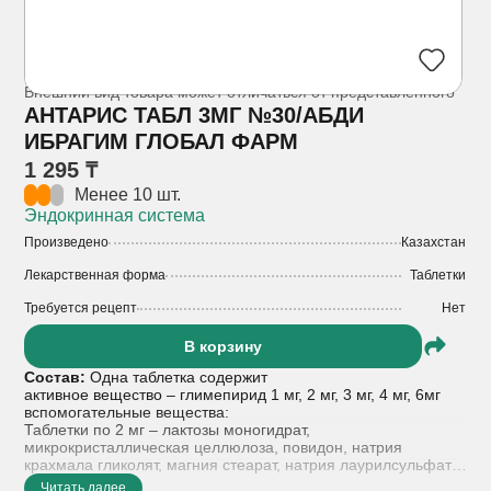
Внешний вид товара может отличаться от представленного
АНТАРИС ТАБЛ 3МГ №30/АБДИ
ИБРАГИМ ГЛОБАЛ ФАРМ
1 295 ₸
Менее 10 шт.
Эндокринная система
Произведено
Казахстан
Лекарственная форма
Таблетки
Требуется рецепт
Нет
В корзину
Состав:
Одна таблетка содержит
активное вещество – глимепирид 1 мг, 2 мг, 3 мг, 4 мг, 6мг
вспомогательные вещества:
Таблетки по 2 мг – лактозы моногидрат,
микрокристаллическая целлюлоза, повидон, натрия
крахмала гликолят, магния стеарат, натрия лаурилсульфат,
железа оксид желтый (Е 172), индигокармин (E 132).
Читать далее