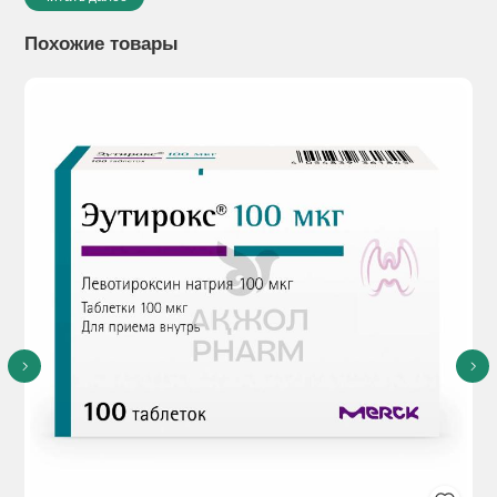
Лекарственная форма:
Таблетки 3 мг.
Похожие товары
Показания к применению:
- для лечения сахарного
диабета 2 типа, когда только диета, физические упражнения
и снижение веса не обеспечивают достаточного контроля
заболевания.
Способы применения:
Режим дозирования
Основой успешного лечения сахарного диабета являются
надлежащая диета, регулярные физические упражнения, а
также постоянные проверки соответствующих параметров
крови и мочи. Таблетки или инсулин не отменяют
необходимости соблюдения рекомендованной пациенту
диеты. Дозировка определяется по результатам анализов
уровней глюкозы в крови и моче.
Начальная доза составляет 1 мг глимепирида в сутки. Если
при этом достигается надлежащий уровень контроля, для
поддерживающей терапии, следует использовать именно
эту дозировку.
Для различных режимов применения препарата имеются
соответствующие формы выпуска.
При недостаточном контроле необходимо поэтапное, с
интервалом в 1-2 недели между этапами, повышение дозы,
исходя из показателей гликемического контроля, до 2, 3 или
4 мг глимепирида в сутки.
Дозировка более 4 мг глимепирида в сутки даёт лучшие
результаты лишь в исключительных случаях.