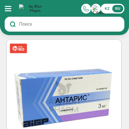
KZ
RU