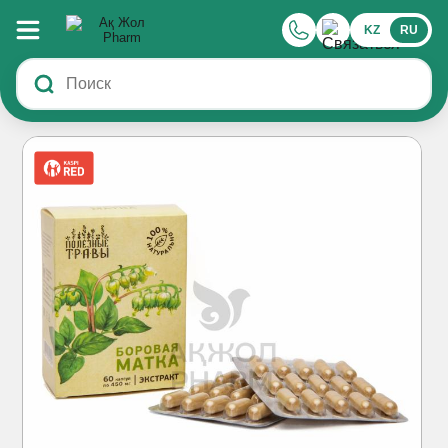
KZ
RU