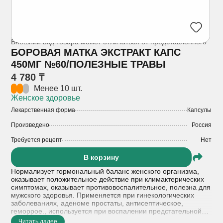
Внешний вид товара может отличаться от представленного
БОРОВАЯ МАТКА ЭКСТРАКТ КАПС
450МГ №60/ПОЛЕЗНЫЕ ТРАВЫ
4 780 ₸
Менее 10 шт.
Женское здоровье
Лекарственная форма
Капсулы
Произведено
Россия
Требуется рецепт
Нет
В корзину
Нормализует гормональный баланс женского организма,
оказывает положительное действие при климактерических
симптомах, оказывает противовоспалительное, полезна для
мужского здоровья. Применяется при гинекологических
заболеваниях, аденоме простаты, антисептическое,
геморрое., используется при воспалении предстательной
железы, миоме, мочегонное действие, мужском бесплодии,
Читать далее