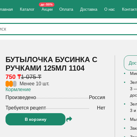
до -50%
лавная
Каталог
Акции
Оплата
Доставка
О нас
Контак
БУТЫЛОЧКА БУСИНКА С
Дос
РУЧКАМИ 125МЛ 1104
Мин
750 ₸
1 075 ₸
Зел
Менее 10 шт.
3 —
Кормление
дос
Произведено
Россия
Зел
Требуется рецепт
Нет
3 и
В корзину
Мы 
Зак
Зак