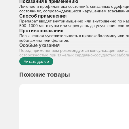
Показания к применению
Лечение и профилактика состояний, связанных с дефици
состояниях, сопровождающихся нарушением всасывания 
Способ применения
Препарат вводят внутримышечно или внутривенно по наз
500–1000 мкг в сутки или через день до улучшения сос
Противопоказания
Повышенная чувствительность к цианокобаламину или л
кобаламина или фолатов.
Особые указания
Перед применением рекомендуется консультация врача. 
осторожностью при тяжелых сердечно-сосудистых заболе
Читать далее
Похожие товары