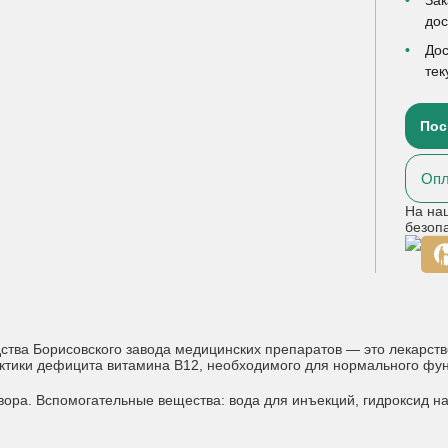
до
Дос
тек
Пос
Опл
На на
безоп
ства Борисовского завода медицинских препаратов — это лекарст
тики дефицита витамина B12, необходимого для нормального фун
вора. Вспомогательные вещества: вода для инъекций, гидроксид на