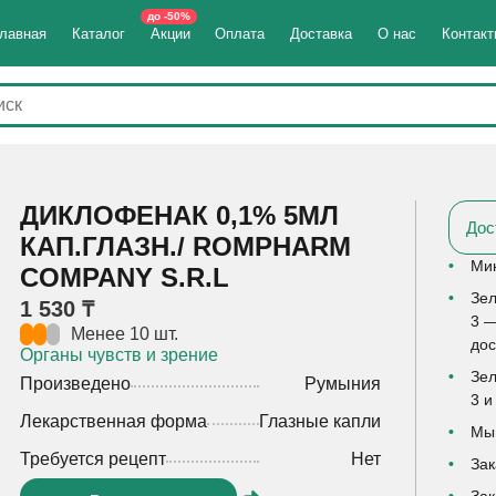
до -50%
лавная
Каталог
Акции
Оплата
Доставка
О нас
Контак
ДИКЛОФЕНАК 0,1% 5МЛ
Дос
КАП.ГЛАЗН./ ROMPHARM
Мин
COMPANY S.R.L
Зел
1 530 ₸
3 —
Менее 10 шт.
дос
Органы чувств и зрение
Зел
Произведено
Румыния
3 и
Лекарственная форма
Глазные капли
Мы 
Требуется рецепт
Нет
Зак
Зак