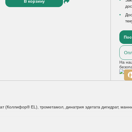
В корзину
до
Дос
тек
Пос
Опл
На на
безоп
т (Коллифор® EL), трометамол, динатрия эдетата дигидрат, манни
ных непроникающих травм