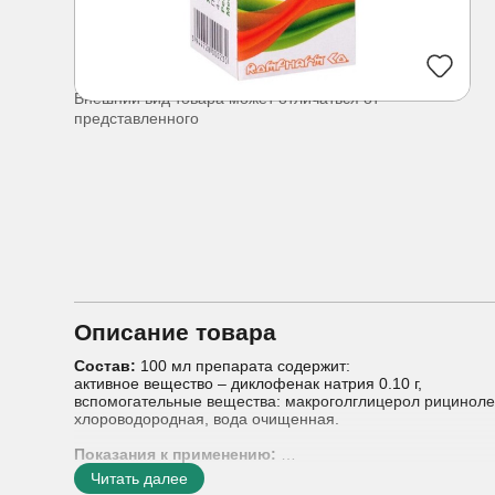
Внешний вид товара может отличаться от
представленного
Описание товара
Состав:
100 мл препарата содержит:
активное вещество – диклофенак натрия 0.10 г,
вспомогательные вещества: макроголглицерол рицинолеа
хлороводородная, вода очищенная.
Показания к применению:
• конъюнктивит (в том числе сезонный аллергический)
Читать далее
• контроль глазной боли и дискомфорта после случай