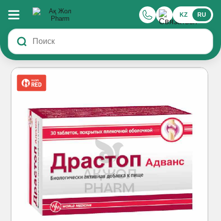
KZ
RU