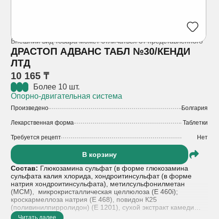
Внешний вид товара может отличаться от представленного
ДРАСТОП АДВАНС ТАБЛ №30/КЕНДИ
ЛТД
10 165 ₸
Более 10 шт.
Опорно-двигательная система
Произведено
Болгария
Лекарственная форма
Таблетки
Требуется рецепт
Нет
В корзину
Состав:
Глюкозамина сульфат (в форме глюкозамина
сульфата калия хлорида, хондроитинсульфат (в форме
натрия хондроитинсульфата), метилсульфонилметан
(МСМ), микрокристаллическая целлюлоза (Е 460i);
кроскармеллоза натрия (Е 468), повидон К25
(поливинилпирролидон) (Е 1201), сухой экстракт камеди
босвеллии (Boswellia serrata), витамин С (аскорбиновая
Читать далее