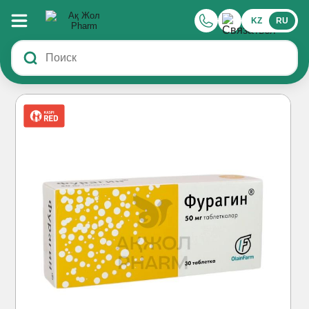
KZ
RU