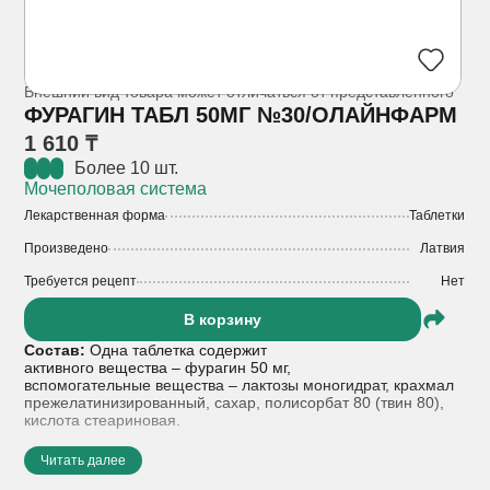
Внешний вид товара может отличаться от представленного
ФУРАГИН ТАБЛ 50МГ №30/ОЛАЙНФАРМ
1 610 ₸
Более 10 шт.
Мочеполовая система
Лекарственная форма
Таблетки
Произведено
Латвия
Требуется рецепт
Нет
В корзину
Состав:
Одна таблетка содержит
активного вещества – фурагин 50 мг,
вспомогательные вещества – лактозы моногидрат, крахмал
прежелатинизированный, сахар, полисорбат 80 (твин 80),
кислота стеариновая.
Показания к применению:
Читать далее
острые и хронические инфекции мочевыводящих путей