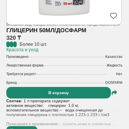
Внешний вид товара может отличаться от представленного
ГЛИЦЕРИН 50МЛ/ДОСФАРМ
320 ₸
Более 10 шт.
Красота и уход
Произведено
Казахстан
Лекарственная форма
Жидкость
Требуется рецепт
Нет
Бренд
DOSFARM
В корзину
Состав:
1 л препарата содержит
активное вещество: глицерин 1.0 кг,
вспомогательное вещество – вода очищенная до
получения глицерина с плотностью 1.223-1.233 г /см3
Показания к применению:
- сухость кожи и слизистых
оболочек (для наружного применения)