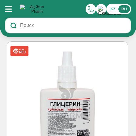
KZ
RU