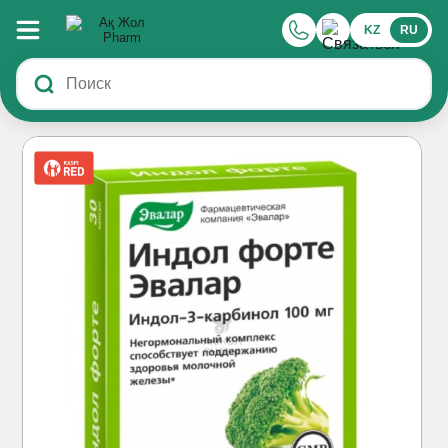
KZ
RU