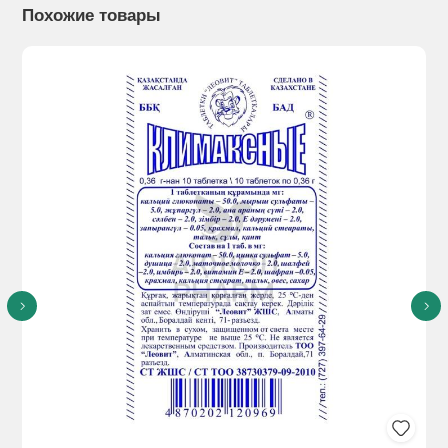
женских репродуктивных органов.
Похожие товары
Способы применения:
Взрослым по 1 капсуле в день во
время еды.
Продолжительность приема - не менее 1 месяца.
При необходимости прием можно повторить
Противопоказания:
Индивидуальная непереносимость
компонентов, беременность, кормление грудью.
Перед применением необходимо проконсультироваться с
врачом
Особые указания:
Биологически активная добавка (БАД) к
пище Не является лекарственным средством. Перед
применением рекомендуется проконсультироваться с
врачом.