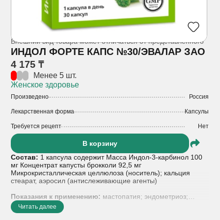
Внешний вид товара может отличаться от представленного
ИНДОЛ ФОРТЕ КАПС №30/ЭВАЛАР ЗАО
4 175 ₸
Менее 5 шт.
Женское здоровье
Произведено
Россия
Лекарственная форма
Капсулы
Требуется рецепт
Нет
В корзину
Состав:
1 капсула содержит Масса Индол-3-карбинол 100
мг Концентрат капусты брокколи 92,5 мг
Микрокристаллическая целлюлоза (носитель); кальция
стеарат, аэросил (антислеживающие агенты)
Показания к применению:
мастопатия; эндометриоз;
папилломавирусная инфекция; миома матки. Как правило,
Читать далее
биодобавка применяется в комплексном лечении патологий