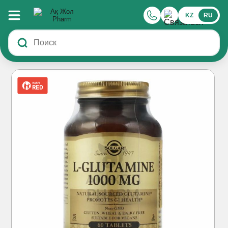
KZ
RU