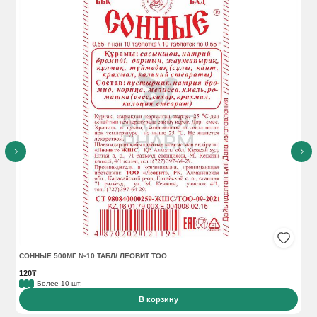
СОННЫЕ 500МГ №10 ТАБЛ/ ЛЕОВИТ ТОО
НЕ
120₸
4 3
Более 10 шт.
В корзину