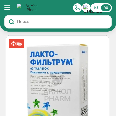
KZ
RU