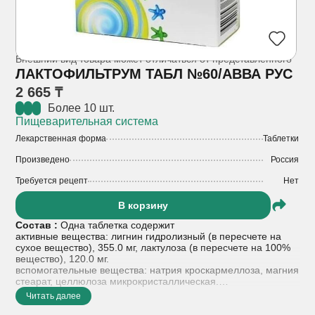
Внешний вид товара может отличаться от представленного
ЛАКТОФИЛЬТРУМ ТАБЛ №60/АВВА РУС
2 665 ₸
Более 10 шт.
Пищеварительная система
Лекарственная форма
Таблетки
Произведено
Россия
Требуется рецепт
Нет
В корзину
Состав :
Одна таблетка содержит
активные вещества: лигнин гидролизный (в пересчете на
сухое вещество), 355.0 мг, лактулоза (в пересчете на 100%
вещество), 120.0 мг.
вспомогательные вещества: натрия кроскармеллоза, магния
стеарат, целлюлоза микрокристаллическая.
Читать далее
Показания к применению :
Нарушения микрофлоры