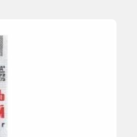
ым средством или потенциально опасными механизмами,