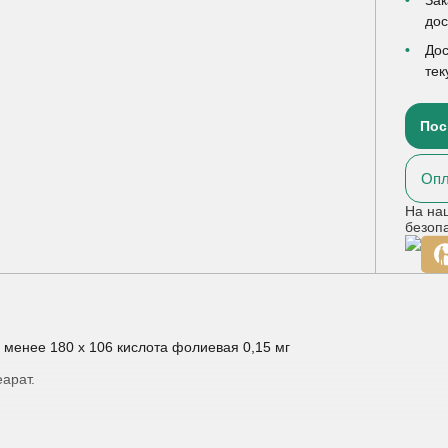
до
Дос
тек
Пос
Опл
На на
безоп
е менее 180 х 106 кислота фолиевая 0,15 мг
арат.
азан к применению у взрослых:
я и после лечения антибиотиками, сульфаниламидами, лучевой т