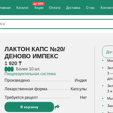
до -50%
лавная
Каталог
Акции
Оплата
Доставка
О нас
Контак
ЛАКТОН КАПС №20/
Дос
ДЕНОВО ИМПЕКС
Мин
1 920 ₸
Зел
Более 10 шт.
3 —
Пищеварительная система
дос
Произведено
Индия
Зел
Лекарственная форма
Капсулы
3 и
Требуется рецепт
Нет
Мы 
Зак
В корзину
Зак