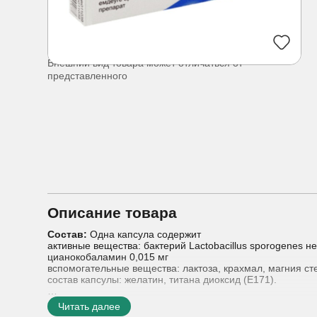
Внешний вид товара может отличаться от
представленного
Описание товара
Состав:
Одна капсула содержит
активные вещества: бактерий Lactobacillus sporogenes н
цианокобаламин 0,015 мг
вспомогательные вещества: лактоза, крахмал, магния сте
состав капсулы: желатин, титана диоксид (Е171).
Показания к применению:
Лекарственный препарат пок
Читать далее
- нарушения физиологической флоры кишечника во врем