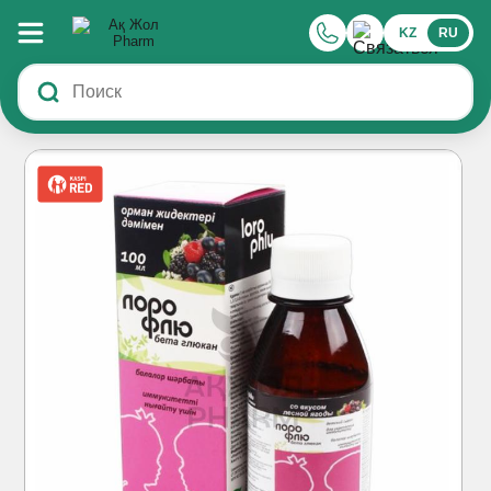
KZ
RU