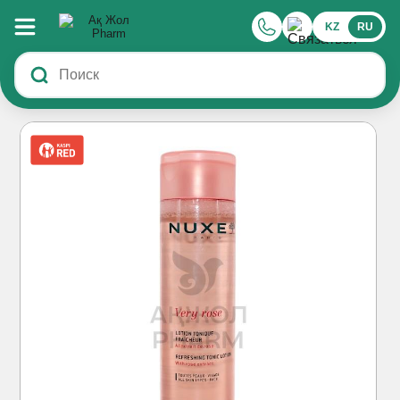
KZ
RU