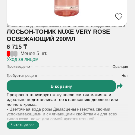
Внешний вид товара может отличаться от представленного
ЛОСЬОН-ТОНИК NUXE VERY ROSE
ОСВЕЖАЮЩИЙ 200МЛ
6 715 ₸
Менее 5 шт.
Уход за лицом
Произведено
Франция
Требуется рецепт
Нет
В корзину
Прекрасно тонизирует кожу после снятия макияжа и
идеально подготавливает ее к нанесению дневного или
ночного крема.
- Цветочная вода розы Дамасцены известна своими
успокаивающими и смягчающими свойствами для всех
типов кожи, даже для самой чувствительной.
- Комплекс Skin-Respect 100% растительного
Читать далее
происхождения - увлажняет и укрепляет защитный барьер
кожи.