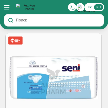
KZ
RU