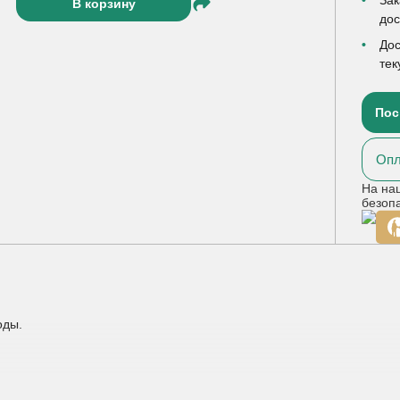
В корзину
до
Дос
тек
Пос
Опл
На на
безоп
оды.