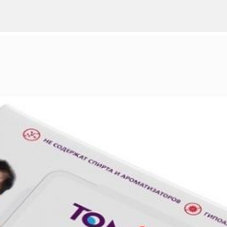
димое количество салфеток, нежно протрите кожу малыша.
 процедур дома, в поликлинике и на прогулке.
индивидуальную непереносимость его компонентов. При появлении