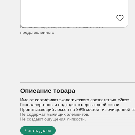
Внешний вид товара может отличаться от
представленного
Описание товара
Имеют сертификат экологического соответствия «Эко».
Гипоаллергенны и подходят с первых дней жизни.
Пропитывающий лосьон на 99% состоит из очищенной в
Не содержат мылящих элементов.
Не создают ощущения липкости.
Состав: нетканое полотно, пропитывающий лосьон.
Читать далее