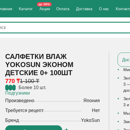
до -50%
лавная
Каталог
Акции
Оплата
Доставка
О нас
Контак
САЛФЕТКИ ВЛАЖ
Дос
YOKOSUN ЭКОНОМ
Мин
ДЕТСКИЕ 0+ 100ШТ
Зел
770 ₸
1 100 ₸
3 —
Более 10 шт.
дос
Подгузники
Зел
Произведено
Япония
3 и
Требуется рецепт
Нет
Мы 
Бренд
YokoSun
Зак
Зак