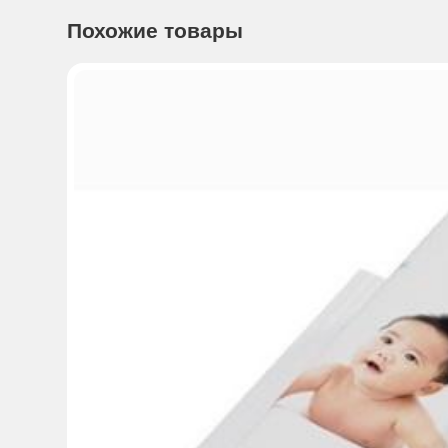
Способ применения: откройте клапан, достаньте необхо
Похожие товары
Показания к применению: Для проведения гигиенических
Перед использованием средства необходимо проверить 
следует немедленно прекратить применение.