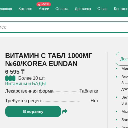
до -50%
лавная
Каталог
Акции
Оплата
Доставка
О нас
Контак
ВИТАМИН С ТАБЛ 1000МГ
Дос
№60/KOREA EUNDAN
Мин
6 595 ₸
Зел
Более 10 шт.
3 —
Витамины и БАДЫ
дос
Лекарственная форма
Таблетки
Зел
Требуется рецепт
Нет
3 и
В корзину
Мы 
Зак
Зак