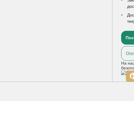
до
Дос
тек
Пос
Опл
На на
безоп