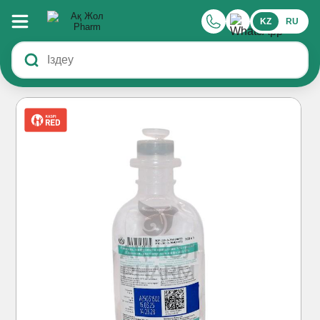
KZ
RU