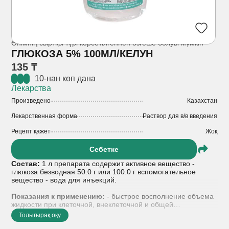
Өнімнің сыртқы түрі көрсетілгеннен өзгеше болуы мүмкін
ГЛЮКОЗА 5% 100МЛ/КЕЛУН
135 ₸
10-нан көп дана
Лекарства
Произведено
Казахстан
Лекарственная форма
Раствор для в/в введения
Рецепт қажет
Жоқ
Себетке
Состав:
1 л препарата содержит активное вещество -
глюкоза безводная 50.0 г или 100.0 г вспомогательное
вещество - вода для инъекций.
Показания к применению:
- быстрое восполнение объема
жидкости при клеточной, внеклеточной и общей
дегидратации - токсикоинфекции, различные интоксикации -
Толығырақ оқу
шок, коллапс (как компонент кровезаменяющих и