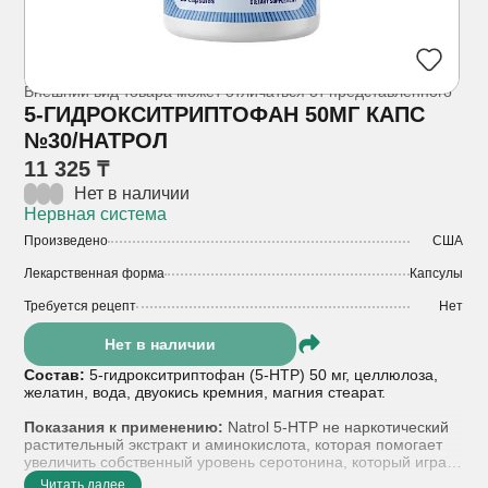
Внешний вид товара может отличаться от представленного
5-ГИДРОКСИТРИПТОФАН 50МГ КАПС
№30/НАТРОЛ
11 325 ₸
Нет в наличии
Нервная система
Произведено
США
Лекарственная форма
Капсулы
Требуется рецепт
Нет
Нет в наличии
Состав:
5-гидрокситриптофан (5-HTP) 50 мг, целлюлоза,
желатин, вода, двуокись кремния, магния стеарат.
Показания к применению:
Natrol 5-HTP не наркотический
растительный экстракт и аминокислота, которая помогает
увеличить собственный уровень серотонина, который играет
ключевую роль в управлении аппетитом и улучшении
Читать далее