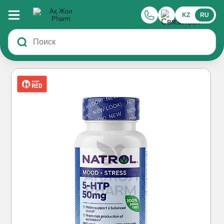
KZ
RU