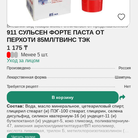
Внешний вид товара может отличаться от представленного
911 СУЛЬСЕН ФОРТЕ ПАСТА ОТ
ПЕРХОТИ 85МЛ/ТВИНС ТЭК
1 175 ₸
Менее 5 шт.
Уход за лицом
Произведено
Россия
Лекарственная форма
Шампунь
Требуется рецепт
Нет
В корзину
Состав:
Вода, масло минеральное, цетеариловый спирт,
глицерил стеарат (и) ПЭГ-100 стеарат, глицерин, селена
дисульфид, силикон кватерниум-16 (и) ундецет-11 (и)
бутилоктанол (и) ундецет-5, коко гликозид, поликватерниум-
47, аммония акрилоилдиметилтаурат/ВП кополимер,
кислота лимонная, трилон Б, метилхлороизотиазолинон (и)
метилизотиазолинон, парфюмерная композиция.
Читать далее