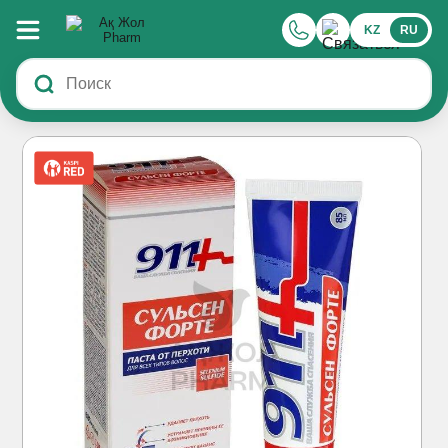
KZ
RU