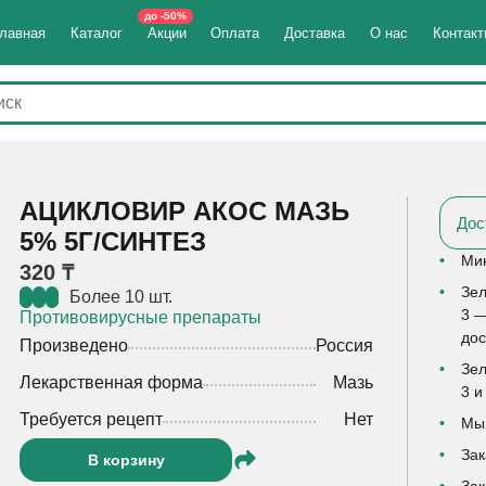
до -50%
лавная
Каталог
Акции
Оплата
Доставка
О нас
Контак
АЦИКЛОВИР АКОС МАЗЬ
Дос
5% 5Г/СИНТЕЗ
Мин
320 ₸
Зел
Более 10 шт.
3 —
Противовирусные препараты
дос
Произведено
Россия
Зел
Лекарственная форма
Мазь
3 и
Требуется рецепт
Нет
Мы 
Зак
В корзину
Зак