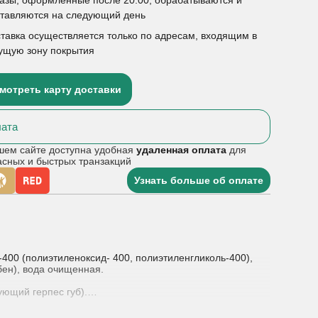
ставляются на следующий день
тавка осуществляется только по адресам, входящим в
ущую зону покрытия
мотреть карту доставки
ата
шем сайте доступна удобная
удаленная оплата
для
асных и быстрых транзакций
Узнать больше об оплате
00 (полиэтиленоксид- 400, полиэтиленгликоль-400),
бен), вода очищенная.
ующий герпес губ).
ерез равные промежутки времени.