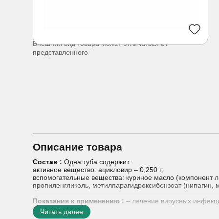
Внешний вид товара может отличаться от
представленного
Описание товара
Состав :
Одна туба содержит:
активное вещество: ацикловир – 0,250 г;
вспомогательные вещества: куриное масло (компонент л
пропиленгликоль, метилпарагидроксибензоат (нипагин, 
Показания к применению :
– лечение вирусных инфекци
Читать далее
Способ применения :
Мазь наносят на пораженные учас