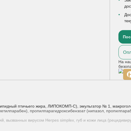
до
Дос
тек
Пос
Опл
На на
безоп
ипидный птичьего жира, ЛИПОКОМП-С), эмульгатор № 1, макрогол-4
метилпарабен), пропилпарагидроксибензоат (нипазол, пропилпара
й, вызванных вирусом Herpes simplex, губ и кожи лица (рецидивир
тки 5–6 раз в сутки (как можно раньше после начала инфекции) ч