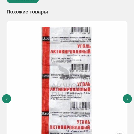
ванильный ароматизатор, апельсиновый ароматизатор,
магния стеарат.
Похожие товары
Показания к применению:
Эхинококкоз, вызванный
Echinococcus granulosus
Альбезол® применяют у пациентов с кистозным
эхинококкозом:
- при невозможности и/или нецелесообразности
хирургического вмешательства,
- при химиотерапевтическом лечении пациентов, которым
операция не показана (неоперабельные пациенты или
пациенты с множественными кистами),
- перед хирургическим вмешательством, в качестве
предоперационного лечения с целью смягчения стенки
кисты и снижения внутрикистозного давления для
облегчения хирургического удаления кист,
- после операции,
- после чрескожного дренирования кист по диагностическим
или терапевтическим причинам (метод PAIR или пункция-
аспирация-инъекция-повторная аспирация).
Альвеолярный эхинококкоз (вызванный Echinococcus
multilocularis)
Примечание. По возможности предпочтительным методом
лечения является радикальное хирургическое лечение.
Данные по этому показанию остаются ограниченными, но
предполагают ограничение прогрессирования
паразитарных поражений, предотвращение рецидивов
после операции и более низкую частоту внепеченочных