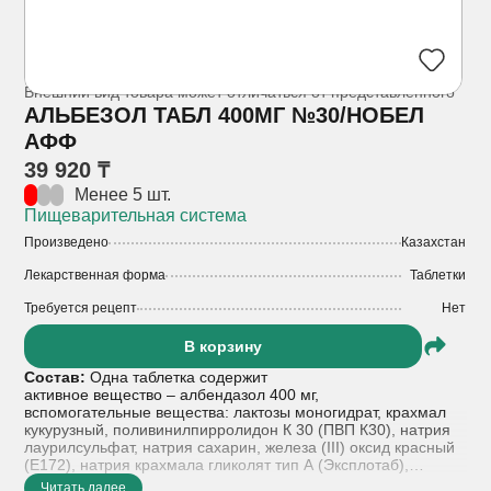
Внешний вид товара может отличаться от представленного
АЛЬБЕЗОЛ ТАБЛ 400МГ №30/НОБЕЛ
АФФ
39 920 ₸
Менее 5 шт.
Пищеварительная система
Произведено
Казахстан
Лекарственная форма
Таблетки
Требуется рецепт
Нет
В корзину
Состав:
Одна таблетка содержит
активное вещество – албендазол 400 мг,
вспомогательные вещества: лактозы моногидрат, крахмал
кукурузный, поливинилпирролидон К 30 (ПВП К30), натрия
лаурилсульфат, натрия сахарин, железа (III) оксид красный
(E172), натрия крахмала гликолят тип А (Эксплотаб),
целлюлоза микрокристаллическая РН 102, густой
Читать далее