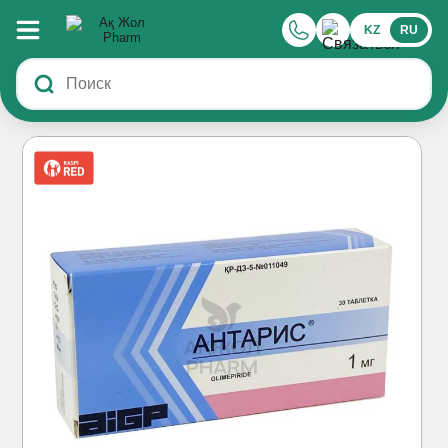
KZ
RU