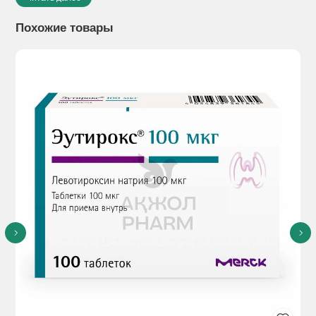
Лекарственная форма:
Таблетки 1 мг.
Похожие товары
Показания к применению:
- для лечения сахарного
диабета 2 типа, когда только диета, физические упражнения
и снижение веса не обеспечивают достаточного контроля
заболевания.
Способы применения:
Режим дозирования
Основой успешного лечения сахарного диабета являются
надлежащая диета, регулярные физические упражнения, а
также постоянные проверки соответствующих параметров
крови и мочи. Таблетки или инсулин не отменяют
необходимости соблюдения рекомендованной пациенту
диеты. Дозировка определяется по результатам анализов
уровней глюкозы в крови и моче.
Начальная доза составляет 1 мг глимепирида в сутки. Если
при этом достигается надлежащий уровень контроля, для
поддерживающей терапии, следует использовать именно
эту дозировку.
Для различных режимов применения препарата имеются
соответствующие формы выпуска.
При недостаточном контроле необходимо поэтапное, с
интервалом в 1-2 недели между этапами, повышение дозы,
исходя из показателей гликемического контроля, до 2, 3 или
4 мг глимепирида в сутки.
Дозировка более 4 мг глимепирида в сутки даёт лучшие
результаты лишь в исключительных случаях.