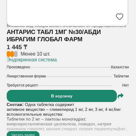
Внешний вид товара может отличаться от представленного
АНТАРИС ТАБЛ 1МГ №30/АБДИ
ИБРАГИМ ГЛОБАЛ ФАРМ
1 445 ₸
Менее 10 шт.
Эндокринная система
Произведено
Казахстан
Лекарственная форма
Таблетки
Требуется рецепт
Нет
В корзину
Состав:
Одна таблетка содержит
активное вещество – глимепирид 1 мг, 2 мг, 3 мг, 4 мг,6мг
вспомогательные вещества:
Таблетки по 2 мг – лактозы моногидрат,
микрокристаллическая целлюлоза, повидон, натрия
крахмала гликолят, магния стеарат, натрия лаурилсульфат,
железа оксид желтый (Е 172), индигокармин (E 132).
Читать далее