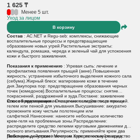
1 625 ₸
Менее 5 шт.
Уход за лицом
В корзину
Состав
: AC.NET и Regu-seb: комплексы, снижающие
воспалительные процессы и предотвращающие
образование новых угрей.Растительные экстракты:
календула, ромашка, череда и зеленый чай для успокоения
кожи и быстрого заживления.
Показания к применению
: Угревая сыпь: лечение и
профилактика появления прыщей (акне).Повышенная
жирность: устранение избыточного выделения кожного сала
(себума).Жирный блеск: матирование кожи в течение
дня.Закупорка пор: предотвращение образования черных
точек (комедонов).
Воспалительные процессы: снятие
покраснений, раздражений и зуда.Постакне: заживление
кожи и предотвращение появления следов после прыщей.
Способ применения
: Очищение: вымойте лицо мягким
гелем или пенкой для умывания.Высушивание: аккуратно
промокните кожу чистым полотенцем или
салфеткой.Нанесение: нанесите небольшое количество
крем-геля на проблемные зоны.Распределение:
распределите средство легкими круговыми движениями до
полного впитывания.
Регулярность: применяйте крем два
раза в день — утром и вечером.Курс: используйте средство
Побочное действие:
Местные аллергические реакции: