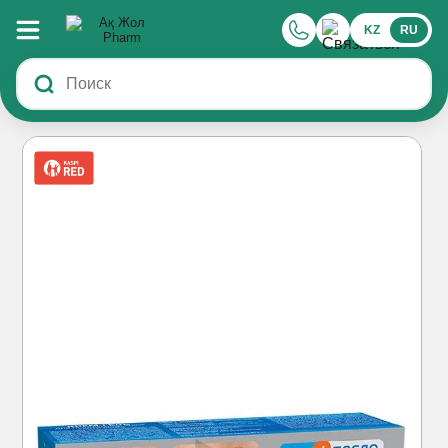
KZ
RU