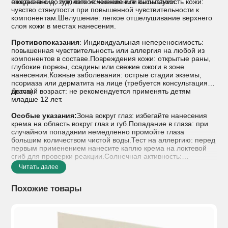
ежедневно до полного исчезновения высыпаний.
покраснение, зуд, легкое жжение или сыпь.Сухость кожи:
чувство стянутости при повышенной чувствительности к
компонентам.Шелушение: легкое отшелушивание верхнего
слоя кожи в местах нанесения.
Противопоказания
: Индивидуальная непереносимость:
повышенная чувствительность или аллергия на любой из
компонентов в составе.Повреждения кожи: открытые раны,
глубокие порезы, ссадины или свежие ожоги в зоне
нанесения.Кожные заболевания: острые стадии экземы,
псориаза или дерматита на лице (требуется консультация
врача).
Детский возраст: не рекомендуется применять детям
младше 12 лет.
Особые указания:
Зона вокруг глаз: избегайте нанесения
крема на область вокруг глаз и губ.Попадание в глаза: при
случайном попадании немедленно промойте глаза
большим количеством чистой воды.Тест на аллергию: перед
первым применением нанесите каплю крема на локтевой
сгиб для проверки реакции.
Солнечная активность:
компоненты крема регулируют работу сальных желез,
Читать далее
поэтому летом утром желательно дополнительно
использовать солнцезащитное средство (SPF).
Похожие товары