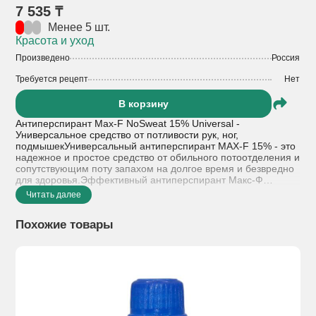
7 535 ₸
Менее 5 шт.
Красота и уход
Произведено
Россия
Требуется рецепт
Нет
В корзину
Антиперспирант Max-F NoSweat 15% Universal -
Универсальное средство от потливости рук, ног,
подмышекУниверсальный антиперспирант MAX-F 15% - это
надежное и простое средство от обильного потоотделения и
сопутствующим поту запахом на долгое время и безвредно
для здоровья.Эффективный антиперспирант Макс-Ф
ориентирован на умеренное использование без
Читать далее
злоупотреблений, естественным образом контролируя
работу потовых желез.
Похожие товары