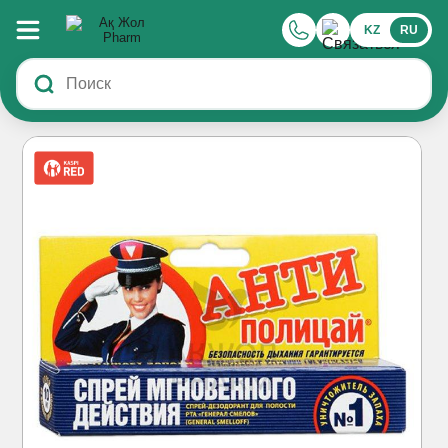
KZ
RU