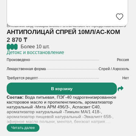
Внешний вид товара может отличаться от представленного
АНТИПОЛИЦАЙ СПРЕЙ 10МЛ/АС-КОМ
2 870 ₸
Более 10 шт.
Детокс и восстановление
Произведено
Россия
Лекарственная форма
Спрей / Аэрозоль
Требуется рецепт
Нет
В корзину
Состав:
Вода питьевая, ПЭГ-40 гидрогенизированное
касторовое масло и пропиленгликоль, ароматизатор
натуральный -Мята АРМ 496/3-, Аспасвит С40,
ароматизатор натуральный -Тимьян МА/1 418-,
ароматизатор пищевой натуральный -Эвкалипт 658-,
эфирное масло полыни, ментол, бензоат натрия.
Читать далее
Лекарственная форма:
спрей