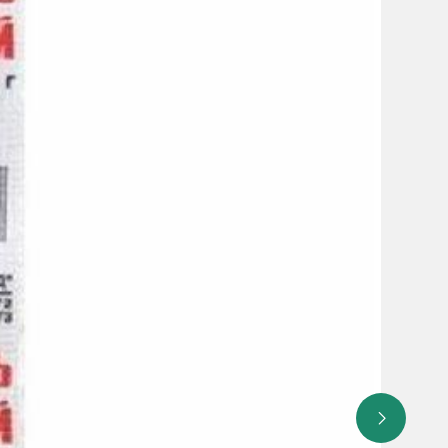
акция развивается у больных, получающих лечение
о наличии алкоголя в некоторых лекарственных
х изделиях. Реакции, вызванные совместным