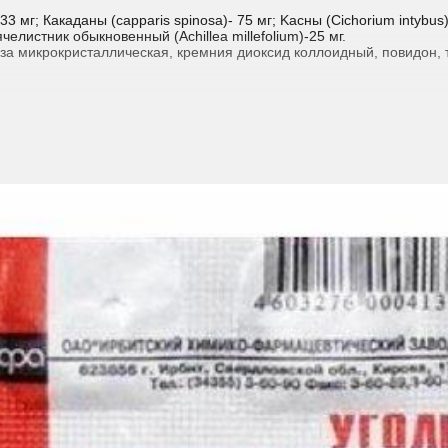
мг; Какаданы (capparis spinosa)- 75 мг; Kасны (Cichorium intybus)
сячелистник обыкновенный (Achillea millefolium)-25 мг.
за микрокристаллическая, кремния диоксид коллоидный, повидон, 
ени
нь после еды, запивая водой.
лучае необходимости можно продлить до 3 месяцев.
ением врача.
, спустя 24 часа после прекращения приема алкоголя. Лечение на
живающая доза должна быть 125-250 мг/сутки и не должна превышат
диничных случаях – аллергические реакции.
оставляющим препарата
риод лактации отсутствуют, поэтому не рекомендовано назначать
м воспалением желудка и кишечника.
гими лекарственными препаратами отсутствуют.