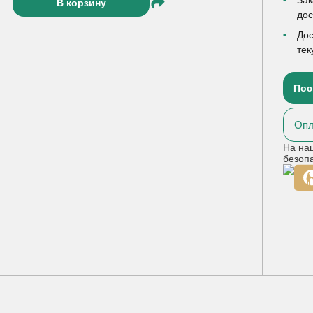
В корзину
до
Дос
тек
Пос
Опл
На на
безоп