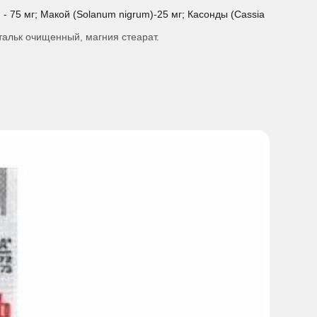
 - 75 мг; Макой (Solanum nigrum)-25 мг; Касонды (Cassia
тальк очищенный, магния стеарат.
чинают с максимальной дозы 500 мг/сутки один раз в
ь 500 мг.
 препарат женщинам в период беременности и кормление