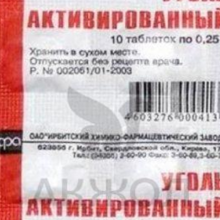
СЯ БЕЗ СОГЛАСИЯ ПАЦИЕНТА, УПОТРЕБЛЯЮЩЕГО АЛКОГОЛЬ.
 дисульфирам-алкогольной реакции. Дисульфирамо-алкогольная ре
ом числе и в малых количествах; следует предупреждать больных 
о приёма), в пище, а также в лосьонах после бритья и парфюмерны
же спустя 14 дней после употребления алкоголя.