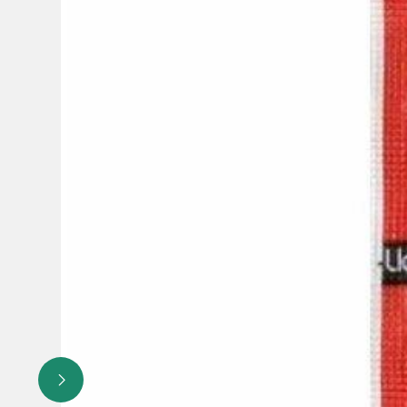
Особые указания:
АЛКОСОН НЕ ДОЛЖЕН ПРИМЕНЯТЬ
Следует предупреждать больных об опасности развития
дисульфирамом во время приёма спиртных напитков, в т
препаратах (в частности, в растворах для пероральног
применением препарата и алкоголя, могут проявиться да