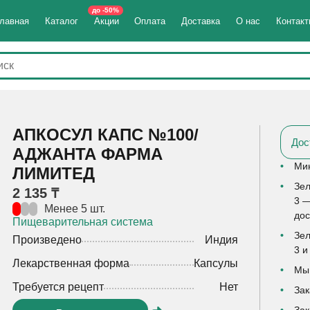
до -50%
лавная
Каталог
Акции
Оплата
Доставка
О нас
Контак
АПКОСУЛ КАПС №100/
Дос
АДЖАНТА ФАРМА
Мин
ЛИМИТЕД
Зел
2 135 ₸
3 —
Менее 5 шт.
дос
Пищеварительная система
Зел
Произведено
Индия
3 и
Лекарственная форма
Капсулы
Мы 
Требуется рецепт
Нет
Зак
Зак