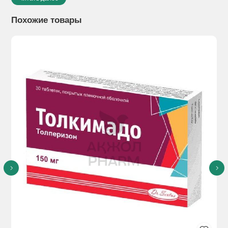
остеохондрозе, артритах, артрозах, радикулитах,
ревматических заболеваниях суставов.
Похожие товары
Способы применения:
Взрослым и детям старше 14 лет по
1 капсуле 2 раза в день во время еды.
Продолжительность не менее 3 месяца.
Прием можно повторить.
Побочное действие
: Возможны аллергические реакции.
Противопоказания:
Индивидуальная непереносимость
компонентов БАДа
Применение при беременности и кормлении грудью
Особые указания:
Перед применением следует
проконсультироваться с врачом.