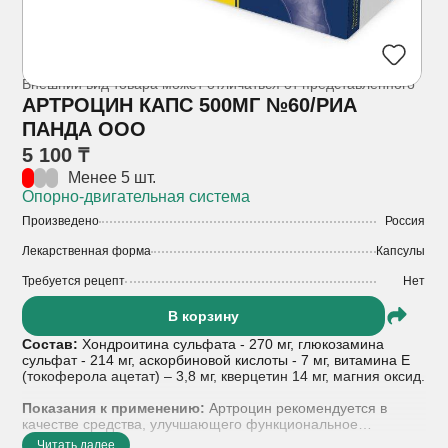
Внешний вид товара может отличаться от представленного
АРТРОЦИН КАПС 500МГ №60/РИА
ПАНДА ООО
5 100 ₸
Менее 5 шт.
Опорно-двигательная система
Произведено
Россия
Лекарственная форма
Капсулы
Требуется рецепт
Нет
В корзину
Состав:
Хондроитина сульфата - 270 мг, глюкозамина
сульфат - 214 мг, аскорбиновой кислоты - 7 мг, витамина Е
(токоферола ацетат) – 3,8 мг, кверцетин 14 мг, магния оксид.
Показания к применению:
Артроцин рекомендуется в
качестве средства, улучшающего функциональное
состояние опорно-двигательного аппарата при
Читать далее