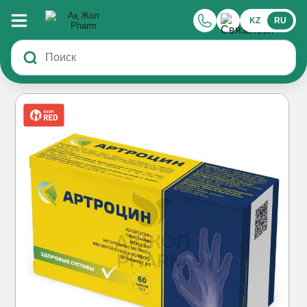
KZ
RU