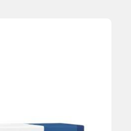
– ½ таблетки 2-3 раза в день. Курс определяется
 овощных соков уменьшает всасывание витамина С.
тью к тромбозам, при сахарном диабете (из-за
ункции поджелудочной железы.
з, лактатдегидрогеназы и др.
ржания в препарате рутина его не следует применять в
асными механизмами