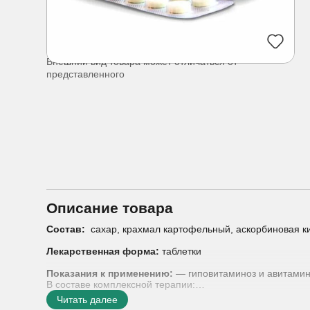
Внешний вид товара может отличаться от
представленного
Описание товара
Состав:
сахар, крахмал картофельный, аскорбиновая кисл
Лекарственная форма:
таблетки
Показания к применению:
— гиповитаминоз и авитамин
В составе комплексной терапии:
— варикозное расширение вен с болевым и отечным си
Читать далее
— поверхностный тромбофлебит