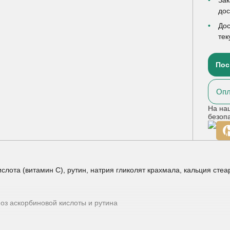
до
Дос
тек
Пос
Опл
На на
безоп
ота (витамин С), рутин, натрия гликолят крахмала, кальция стеара
оз аскорбиновой кислоты и рутина
ндромами