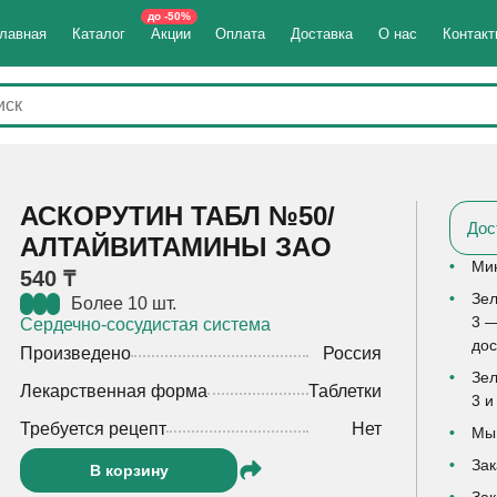
до -50%
лавная
Каталог
Акции
Оплата
Доставка
О нас
Контак
АСКОРУТИН ТАБЛ №50/
Дос
АЛТАЙВИТАМИНЫ ЗАО
Мин
540 ₸
Зел
Более 10 шт.
3 —
Сердечно-сосудистая система
дос
Произведено
Россия
Зел
Лекарственная форма
Таблетки
3 и
Требуется рецепт
Нет
Мы 
Зак
В корзину
Зак