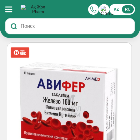
KZ
RU