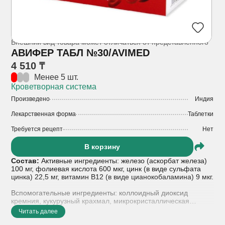
Внешний вид товара может отличаться от представленного
АВИФЕР ТАБЛ №30/AVIMED
4 510 ₸
Менее 5 шт.
Кроветворная система
Произведено
Индия
Лекарственная форма
Таблетки
Требуется рецепт
Нет
В корзину
Состав:
Активные ингредиенты: железо (аскорбат железа)
100 мг, фолиевая кислота 600 мкг, цинк (в виде сульфата
цинка) 22,5 мг, витамин В12 (в виде цианокобаламина) 9 мкг.
Вспомогательные ингредиенты: коллоидный диоксид
кремния, кукурузный крахмал, микрокристаллическая
целлюлоза, повидон, изопропиловый спирт, коллоидный
Читать далее
диоксид кремния, кроскармеллоза натрия, очищенный