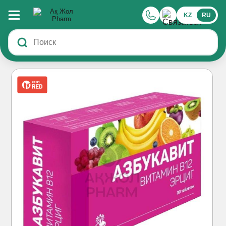
KZ
RU