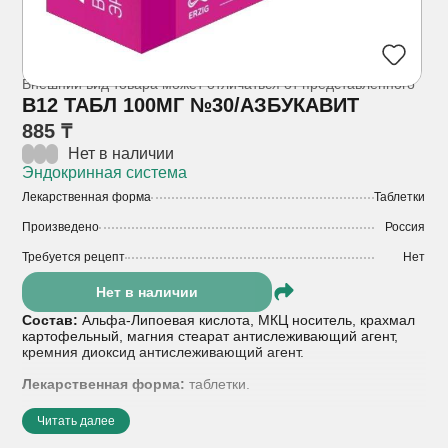
Внешний вид товара может отличаться от представленного
B12 ТАБЛ 100МГ №30/АЗБУКАВИТ
885 ₸
Нет в наличии
Эндокринная система
Лекарственная форма
Таблетки
Произведено
Россия
Требуется рецепт
Нет
Нет в наличии
Состав:
Альфа-Липоевая кислота, МКЦ носитель, крахмал
картофельный, магния стеарат антислеживающий агент,
кремния диоксид антислеживающий агент.
Лекарственная форма:
таблетки.
Показания к применению:
Рекомендуется в качестве
Читать далее
биологически активной добавки к пище – источника альфа-