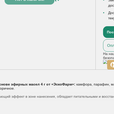
до
Дос
тек
Пос
Опл
На на
безоп
снове эфирных масел 4 г от «ЭскоФарм»:
камфора, парафин, ма
коричное.
ающий эффект в зоне нанесения, обладает питательными и восст