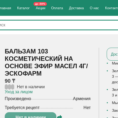
до -50%
лавная
Каталог
Акции
Оплата
Доставка
О нас
Контак
БАЛЬЗАМ 103
Дос
КОСМЕТИЧЕСКИЙ НА
Мин
ОСНОВЕ ЭФИР МАСЕЛ 4Г/
Зел
ЭСКОФАРМ
3 —
90 ₸
дос
Нет в наличии
Зел
Уход за лицом
3 и
Произведено
Армения
Мы 
Требуется рецепт
Нет
Зак
Нет в наличии
Зак