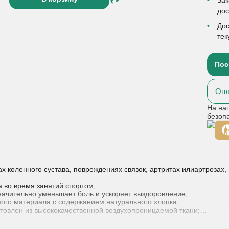
до
Дос
тек
Пос
Опл
На на
безоп
 коленного сустава, повреждениях связок, артритах илиартрозах,
а во время занятий спортом;
начительно уменьшает боль и ускоряет выздоровление;
мого материала с содержанием натурального хлопка;
готовлен из высококачественной воздухопроницаемой ткани;