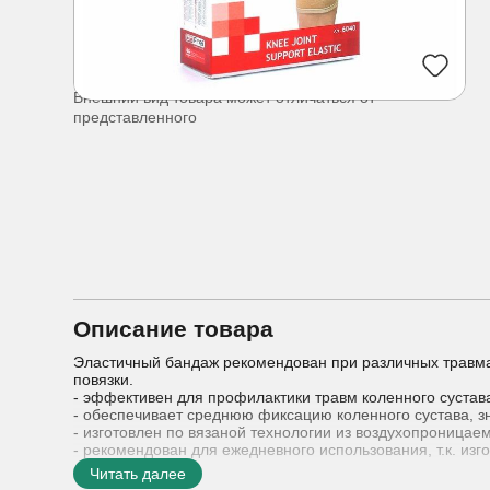
Внешний вид товара может отличаться от
представленного
Описание товара
Эластичный бандаж рекомендован при различных травмах
повязки.
- эффективен для профилактики травм коленного сустав
- обеспечивает среднюю фиксацию коленного сустава, з
- изготовлен по вязаной технологии из воздухопроницае
- рекомендован для ежедневного использования, т.к. из
- эластичный бандаж подходит для правой и левой ноги
Читать далее