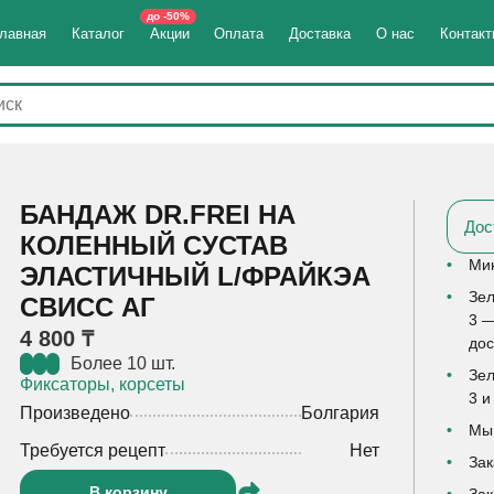
до -50%
лавная
Каталог
Акции
Оплата
Доставка
О нас
Контак
БАНДАЖ DR.FREI НА
Дос
КОЛЕННЫЙ СУСТАВ
Мин
ЭЛАСТИЧНЫЙ L/ФРАЙКЭА
Зел
СВИСС АГ
3 —
4 800 ₸
дос
Более 10 шт.
Зел
Фиксаторы, корсеты
3 и
Произведено
Болгария
Мы 
Требуется рецепт
Нет
Зак
В корзину
Зак