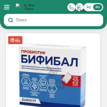
KZ
RU