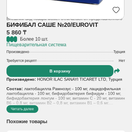
Внешний вид товара может отличаться от представленного
БИФИБАЛ САШЕ №20/EUROVIT
5 860 ₸
Более 10 шт.
Пищеварительная система
Произведено
Турция
Требуется рецепт
Нет
В корзину
Произведено:
HONOR ILAC SANAYI TICARET LTD, Турция
Состав:
лактобацилла Рамнозус - 100 мг, лацидофильная
лактобацилла - 100 мг, бифидобактерия бифидум - 100 мг,
бифидобактерия лонгум - 100 мг, витамин C - 20 мг, витамин
В6 – 0,8 мг, витамин В2 – 0,8 мг, витамин В1 – 0,6 мг.
Вспомогательные вещества: мальтодекстрин
Читать далее
Показания к применению:
Метеоризме и вздутии живота
Похожие товары
• Диарее инфекционной этиологии
• Аллергических заболеваниях
• Синдроме раздраженного кишечника