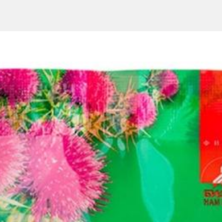
ях, сопровождающихся дегидратацией (обезвоживанием).
охлажденной кипяченой или бутилированной воды.
ды, чтобы предотвратить поступление избытка солей в детский орг
щих рекомендаций по дозированию БиоГая ОРС.
4-8 часов*, мл
зировке 50-100 мл/кг массы тела.
мл в сутки.
ими порциями.
мое в течение часа, и давайте пить по 10-15 мл каждые 5-10 мин.
0 мл после каждого эпизода жидкого стула, но не меньше 50 мл/к
 раствора у маленьких детей.
й ложки фруктового сока на порцию БиоГая ОРС 250 мл.
е или 6 часов в холодильнике.
мпонентам продукта, нарушения функции почек, сахарный диабет.
, всегда консультируйтесь с врачом.
 к пище.