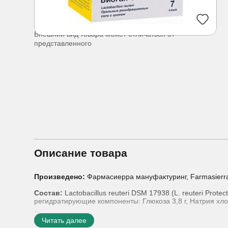
Внешний вид товара может отличаться от
представленного
Описание товара
Произведено:
Фармасиерра мануфактуринг, Farmasierra 
Состав:
Lactobacillus reuteri DSM 17938 (L. reuteri Protec
регидратирующие компоненты: Глюкоза 3,8 г, Натрия хлори
Показания к применению:
БиоГая ОРС - это комбинация
Читать далее
для восстановления водного и электролитного баланса, а