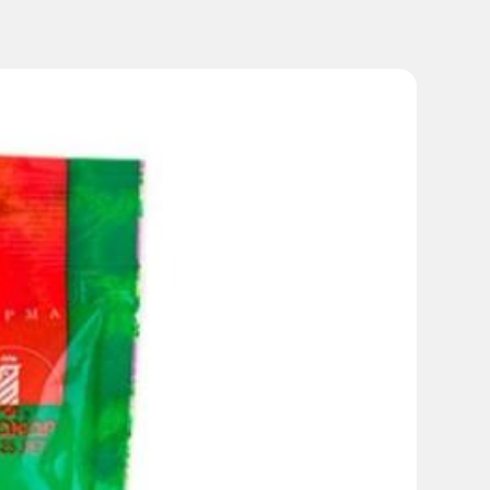
анизм.
 при помощи пипетки или чайной ложки.
г веса тела в сутки до прекращения симптомов БиоГая