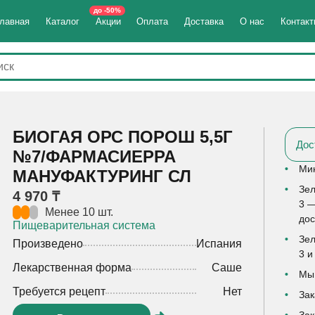
до -50%
лавная
Каталог
Акции
Оплата
Доставка
О нас
Контак
БИОГАЯ ОРС ПОРОШ 5,5Г
Дос
№7/ФАРМАСИЕРРА
Мин
МАНУФАКТУРИНГ СЛ
Зел
4 970 ₸
3 —
Менее 10 шт.
дос
Пищеварительная система
Зел
Произведено
Испания
3 и
Лекарственная форма
Саше
Мы 
Требуется рецепт
Нет
Зак
Зак