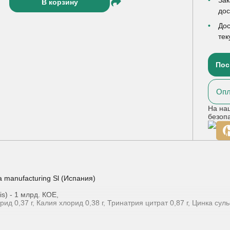
В корзину
до
Дос
тек
Пос
Опл
На на
безоп
manufacturing Sl (Испания)
tis) - 1 млрд. КОЕ,
д 0,37 г, Калия хлорид 0,38 г, Тринатрия цитрат 0,87 г, Цинка суль
 солей для оральной регидратации, цинка и пробиотика, рекоменд
 также как дополнительный источник живых молочнокислых бактерий L