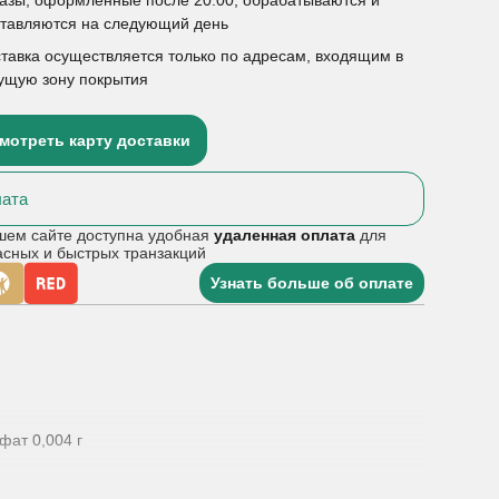
ставляются на следующий день
тавка осуществляется только по адресам, входящим в
ущую зону покрытия
мотреть карту доставки
ата
шем сайте доступна удобная
удаленная оплата
для
асных и быстрых транзакций
Узнать больше об оплате
фат 0,004 г
уется в качестве биологически активной добавки к пище
actobacillus reuteri Protectis. Рекомендовано