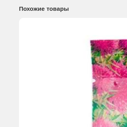
применять при частом, жидком стуле и других состояни
Похожие товары
Способы применения:
Растворить 1 пакетик в 250 мл 
Важно использовать не меньше указанного количества во
Хорошо размешать до полного растворения.
Если врач не назначил иначе, придерживайтесь следую
Первый этап приёма БиоГая ОРС составляет 4-8 часов.
Возраст- Масса тела ребенка- Объем раствора в первые 
от 4-6 мес.- Меньше 6 кг- 200-400
6-12 мес -6-10 кг -400-700
12 мес. - 2 года-10-12 к -700-900
2 года - 5 лет -13-19 кг-1000-1400
6 лет - взрослые-1500-2000
* Расчет объема раствора БиоГая ОРС производится в до
Максимальная доза раствора не должна превышать 4000 
При рвоте принимайте раствор дробно - часто небольш
Для ребенка рассчитайте количество раствора, необходи
Второй этап приёма БиоГая ОРС включает приём по 50-10
ОРС имеет нейтральный вкус, что облегчает применение
Для придания раствору вкуса можно добавить 0.5 чайно
Раствор можно хранить 3 часа при комнатной температур
Побочное действие:
Нет данных
Противопоказания:
Повышенная чувствительность к ко
Если ребенок чрезмерно устал, не хочет пить, не мочится
Особые указания:
Биологически активная добавка (БАД)