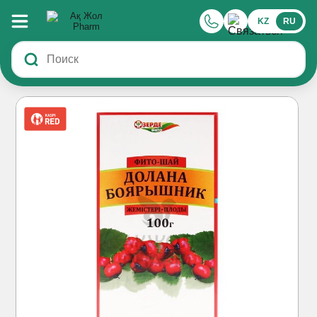
KZ
RU