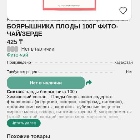
Внешний вид товара может отличаться от представленного
БОЯРЫШНИКА ПЛОДЫ 100Г ФИТО-
ЧАЙ/ЗЕРДЕ
425 ₸
Нет в наличии
Фито-чай
Произведено
Казахстан
Требуется рецепт
Нет
Нет в наличии
Состав:
плоды боярышника 100 г
Химический состав: . Плоды боярышника содержат
флавоноиды (кверцетин, гиперин, гиперозид, витексин),
органические кислоты, каротины, дубильные вещества,
жирные масла, сахара, витамины группы В, макроэлементы
(калий, магний, кальций, железо медь марганец, цинк,
кобальт, хром, алюминий, селен , никель, стронций, свинец,
Читать далее
бор).
Похожие товары
Показания к применению:
Применяют как