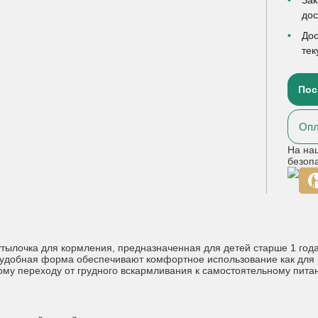
до
Дос
тек
Пос
Опл
На на
безоп
ылочка для кормления, предназначенная для детей старше 1 года.
удобная форма обеспечивают комфортное использование как для р
ному переходу от грудного вскармливания к самостоятельному пита