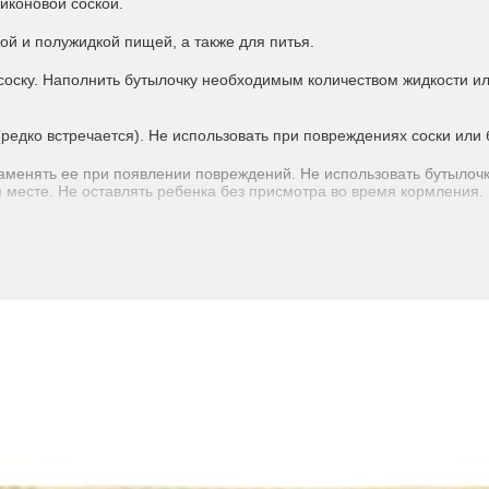
иконовой соской.
ой и полужидкой пищей, а также для питья.
соску. Наполнить бутылочку необходимым количеством жидкости и
едко встречается). Не использовать при повреждениях соски или 
заменять ее при появлении повреждений. Не использовать бутылочк
 месте. Не оставлять ребенка без присмотра во время кормления.