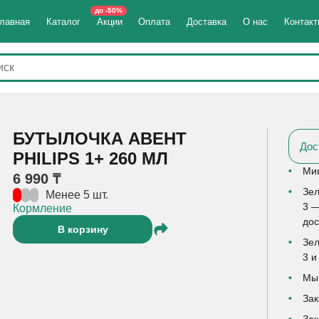
до -50%
лавная
Каталог
Акции
Оплата
Доставка
О нас
Контак
БУТЫЛОЧКА АВЕНТ
Дос
PHILIPS 1+ 260 МЛ
Мин
6 990 ₸
Зел
Менее 5 шт.
3 —
Кормление
дос
В корзину
Зел
3 и
Мы 
Зак
Зак