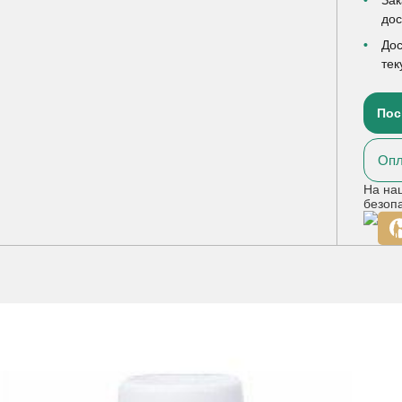
до
Дос
тек
Пос
Опл
На на
безоп