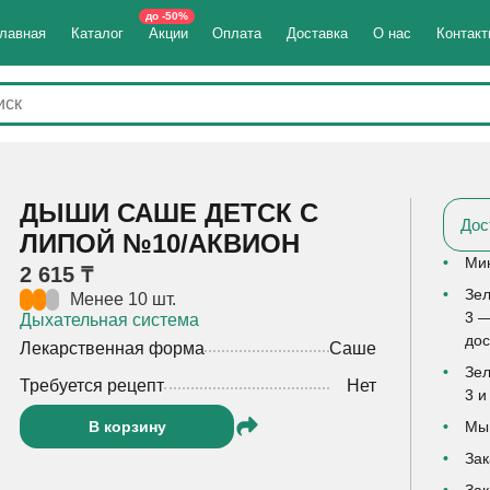
до -50%
лавная
Каталог
Акции
Оплата
Доставка
О нас
Контак
ДЫШИ САШЕ ДЕТСК С
Дос
ЛИПОЙ №10/АКВИОН
Мин
2 615 ₸
Зел
Менее 10 шт.
3 —
Дыхательная система
дос
Лекарственная форма
Саше
Зел
Требуется рецепт
Нет
3 и
В корзину
Мы 
Зак
Зак