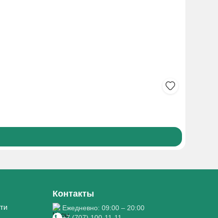
АМБРО Т
1 530₸
Боле
Контакты
ти
Ежедневно: 09:00 – 20:00
+7 (707) 100-11-11