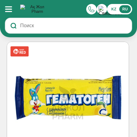
KZ
RU