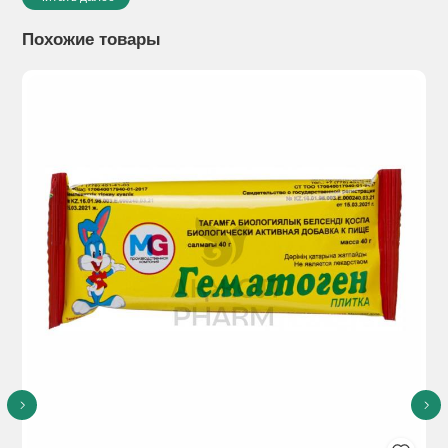
активной добавки к пище – дополнительного источника
железа.
Похожие товары
Способы применения:
Принимать детям 3-7 лет по 20 г в
день, детям 7-14 лет по 40 г в день, детям старше 14 лет и
взрослым по 50 г в день.
Побочное действие:
не выявлены
Противопоказания:
Индивидуальная непереносимость
компонентов продукта, беременность и кормление грудью,
сахарный диабет, избыточная масса тела.
Особые указания:
БАД. Не является лекарственным
средством.
Перед применением рекомендуется проконсультироваться
с врачом (специалистом).