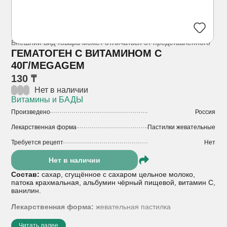
Внешний вид товара может отличаться от представленного
ГЕМАТОГЕН С ВИТАМИНОМ С
40Г/MEGAGEM
130 ₸
Нет в наличии
Витамины и БАДЫ
Произведено
Россия
Лекарственная форма
Пастилки жевательные
Требуется рецепт
Нет
Нет в наличии
Состав:
сахар, сгущённое с сахаром цельное молоко,
патока крахмальная, альбумин чёрный пищевой, витамин С,
ванилин.
Лекарственная форма:
жевательная пастилка
Показания к применению:
В качестве биологически
Читать далее