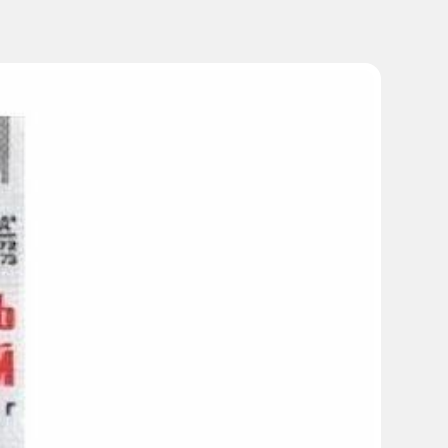
 все рекомендации, изложенные в инструкции по
теинемией (например, дефицитом фермента цистатион