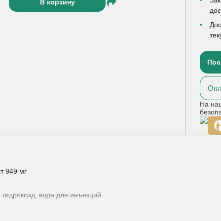
В корзину
до
Дос
тек
Пос
Опл
На на
безоп
т 949 мг
 гидроксид, вода для инъекций.
 при прецирротических и цирротических состояниях