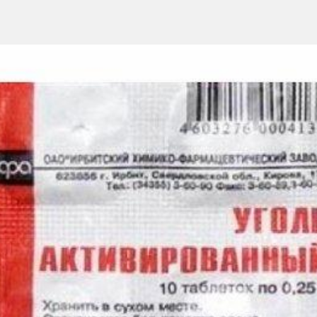
ультатов препарат Гептрал® следует принимать, строго выполняя
акому-либо компоненту препарата
етаболизм метионина и/или гомоцистинурией и/или гипергомоцис
).
ости возможно только в случае крайней необходимости.
ько если польза от его применения превышает риск для младенца.