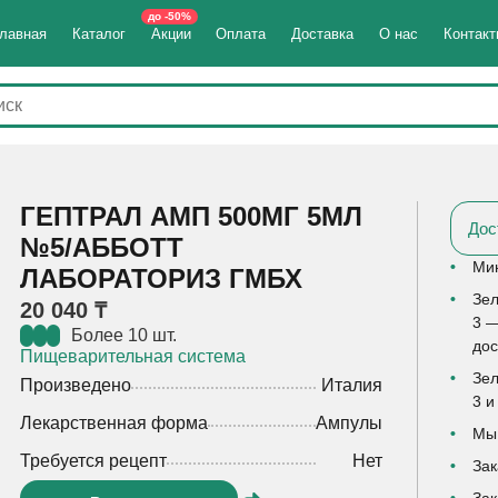
до -50%
лавная
Каталог
Акции
Оплата
Доставка
О нас
Контак
ГЕПТРАЛ АМП 500МГ 5МЛ
Дос
№5/АББОТТ
Мин
ЛАБОРАТОРИЗ ГМБХ
Зел
20 040 ₸
3 —
Более 10 шт.
дос
Пищеварительная система
Зел
Произведено
Италия
3 и
Лекарственная форма
Ампулы
Мы 
Требуется рецепт
Нет
Зак
Зак