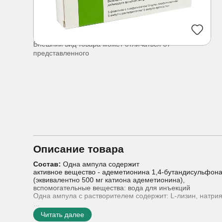
Внешний вид товара может отличаться от
представленного
Описание товара
Состав:
Одна ампула содержит
активное вещество - адеметионина 1,4-бутандисульфона
(эквивалентно 500 мг катиона адеметионина),
вспомогательные вещества: вода для инъекций
Одна ампула с растворителем содержит: L-лизин, натрия
Показания к применению:
- внутрипеченочный холестаз
Читать далее
- внутрипеченочный холестаз при беременност