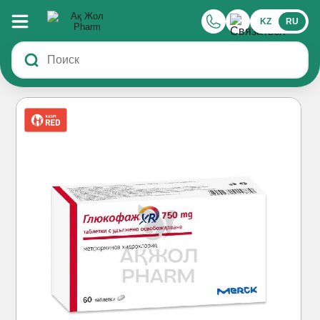
KZ
RU