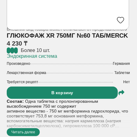
Внешний вид товара может отличаться от представленного
ГЛЮКОФАЖ XR 750МГ №60 ТАБ/MERCK
4 230 ₸
Более 10 шт.
Эндокринная система
Произведено
Германия
Лекарственная форма
Таблетки
Требуется рецепт
Нет
В корзину
Состав:
Одна таблетка с пролонгированным
высвобождением 750 мг содержит
активное вещество - 750 мг метформина гидрохлорида, что
соответствует 753,8 мг основания метформина,
вспомогательные вещества: натрия кармеллоза (натрия
карбоксиметилцеллюлоза), гипромеллоза 100 000 сР
(гидроксипропилметилцеллюлоза 2208), магния стеарат,
Читать далее
вода очищенная.