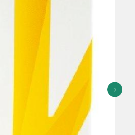
 Проводить тщательный контроль во время лечения на
им количеством воды (минимум полстакана). Во
ить. Рекомендуется применять препарат во время либо