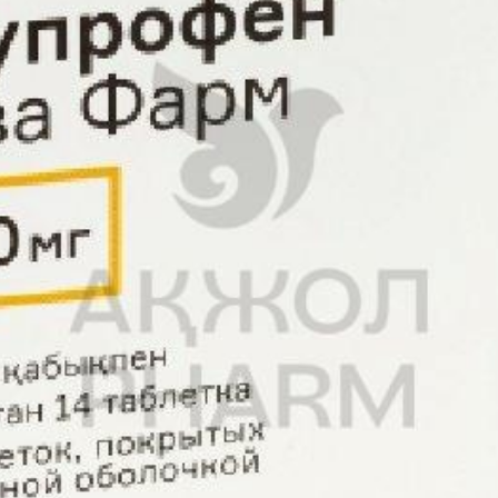
асов.
ние 24 часов.
отивопоказан.
с большой осторожностью из-за возможных нежелательных явлений.
редней степени тяжести снижения дозы препарата не требуется.
и тяжести снижения дозы не требуется.
утрь. Таблетки следует проглатывать целиком и запивать больш
здражения горла, таблетки нельзя разжевывать, ломать либо дроб
менее 4 - 6 часов.
ткого периода времени.