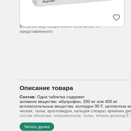
Внешний вид товара может отличаться от
представленного
Описание товара
Состав:
Одна таблетка содержит
активное вещество: ибупрофен, 200 мг или 400 мг
вспомогательные вещества: коллидон 90 F, целлюлоза м
ческая, тальк, кросповидон, кальция стеарат, кремния д
состав оболочки: гипромеллоза, тальк, титана диоксид Е 
Лекарственная форма:
таблетки
Читать далее