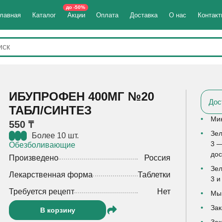
до -50%
лавная
Каталог
Акции
Оплата
Доставка
О нас
Контак
ИБУПРОФЕН 400МГ №20
Дос
ТАБЛ/СИНТЕЗ
Мин
550 ₸
Зел
Более 10 шт.
3 —
Обезболивающие
дос
Произведено
Россия
Зел
Лекарственная форма
Таблетки
3 и
Требуется рецепт
Нет
Мы 
Зак
В корзину
Зак