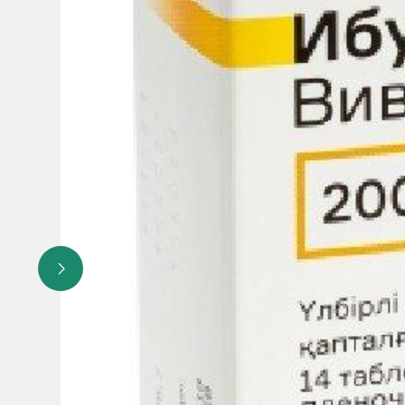
по 1 таблетке (400 мг) до 2- 3- раза в сутки
Максимальная суточная доза– 1200 мг (3 таблетки)
Не принимать более 1200 мг (3 таблетки ) в течение 24 ч
Дети старше 12 лет и подростки до 18 лет :
по 1 таблетке (400 мг) до 2 раз в сутки
Максимальная суточная доза – 800 мг (2 таблетки).
Не принимать более 800 мг (2 таблетки) по 400 мг в тече
Не превышать указанной дозы!
Особые группы пациентов
Дети
Детям до 12 лет прием препарата ИБУПРОФЕН-АКОС пр
Пациенты пожилого возраста
Специальной коррекции дозы не требуется. Применять 
кровотечения из желудочно-кишечного тракта .
Пациенты с печеночной недостаточностью
Для пациентов с нарушениями функции почек легкой и с
Пациенты с почечной недостаточностью
При нарушении функции печени легкой и средней степен
Метод и путь введения
Таблетки ИБУПРОФЕН-АКОС предназначены для приема вн
избежание неприятных ощущений в ротовой полости и ра
сразу после еды.
Частота применения с указанием времени приема
Интервал между приемом таблеток должен составлять не 
Длительность лечения
Препарат предназначент для применения в течение коро
Взрослые: