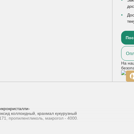
до
Дос
тек
Пос
Опл
На на
безоп
икрокристалли-
иоксид коллоидный, крахмал кукурузный
171, пропиленгликоль, макрогол - 4000.