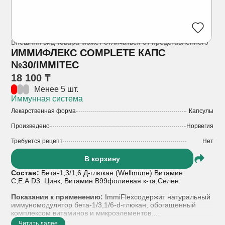
Внешний вид товара может отличаться от представленного
ИММИФЛЕКС COMPLETE КАПС
№30/IMMITEC
18 100 ₸
Менее 5 шт.
Иммунная система
Лекарственная форма
Капсулы
Произведено
Норвегия
Требуется рецепт
Нет
В корзину
Состав:
Бета-1,3/1,6 Д-глюкан (Wellmune) Витамин
С,E.A.D3. Цинк, Витамин В99фолиевая к-та,Селен.
Показания к применению:
ImmiFlexсодержит натуральный
иммуномодулятор бета-1/3,1/6-d-глюкан, обогащенный
комплексом витаминов и микроэлементов.
Читать далее