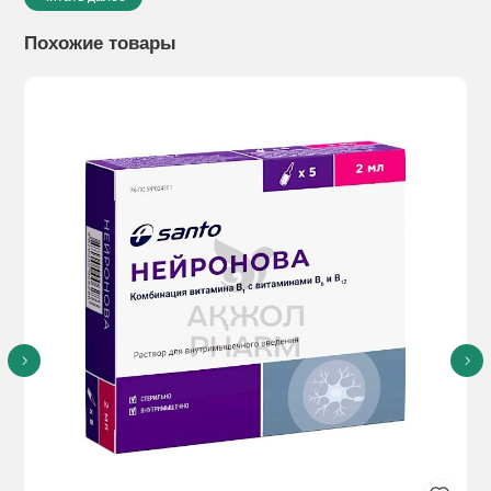
Способствует повышению эффективности иммунной
защиты:
Похожие товары
- при повышении риска инфецирования в период
эпидемий(распространение сезонных ОРЗ, ОРВИ,
энтеровирусных и др. инфекций);
- в период межсезонья и холодное время года;
- для поддержки оздоровительных эффектов
медикаментозного лечения и снижения риска осложнений (в
комплексе с антибиотиками, противовирусными,
противопротозойными, противогрибковыми и др.
средствами);
- для профилактики рецедивов при хронических
заболеваниях;
- в период вакцинации (стимулирует выработку иммунного
ответа);
- до и после оперативного вмешательства (профилактика
развития осложнений);
- для снижения степени побочного действия и облегчения
симптомов интоксикации в период до, во время и после
применения курсов лучевой.