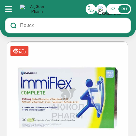
KZ
RU