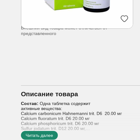
Внешний вид товара может отличаться от
представленного
Описание товара
Состав:
Одна таблетка содержит
активные вещества:
Calcium carbonicum Hahnemanni trit. D6 20.00 мг
Calcium fluoratum trit. D6 20.00 мг
Calcium phosphoricum trit. D6 20.00 мг
Sulfur jodatum trit. D12 20.00 мг,
вспомогательные вещества: целлюлоза микрокристалличе
Читать далее
магния стеарат.