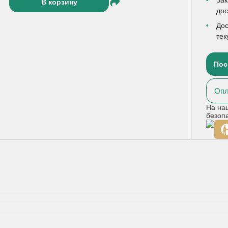
В корзину
до
Дос
тек
Пос
Опл
На на
безоп
ская, тальк,