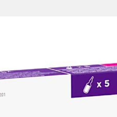
темы у детей грудного и младшего возраста при частых и рециди
за в день.
к одному из компонентов препарата. При первых признаках побо
из активных веществ или к любому из вспомогательных веществ
актозы
зо-галактозная
 активных веществ или к любому из вспомогательных веществ
актозы
зо-галактозная