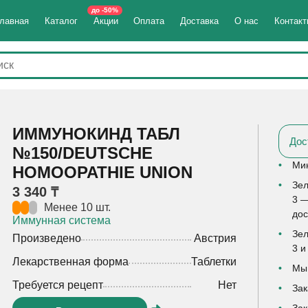
до -50%
лавная
Каталог
Акции
Оплата
Доставка
О нас
Контак
ИММУНОКИНД ТАБЛ
Дос
№150/DEUTSCHE
Мин
HOMOOPATHIE UNION
Зел
3 340 ₸
3 —
Менее 10 шт.
дос
Иммунная система
Зел
Произведено
Австрия
3 и
Лекарственная форма
Таблетки
Мы 
Требуется рецепт
Нет
Зак
Зак