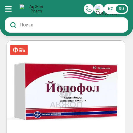
KZ
RU