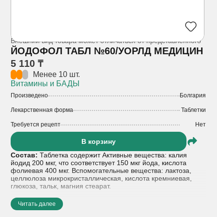
Внешний вид товара может отличаться от представленного
ЙОДОФОЛ ТАБЛ №60/УОРЛД МЕДИЦИН
5 110 ₸
Менее 10 шт.
Витамины и БАДЫ
Произведено
Болгария
Лекарственная форма
Таблетки
Требуется рецепт
Нет
В корзину
Состав:
Таблетка содержит Активные вещества: калия
йодид 200 мкг, что соответствует 150 мкг йода, кислота
фолиевая 400 мкг. Вспомогательные вещества: лактоза,
целлюлоза микрокристаллическая, кислота кремниевая,
глюкоза, тальк, магния стеарат.
Показания к применению:
профилактика и возмещение
Читать далее
дефицита йода и фолиевой кислоты у женщин в период