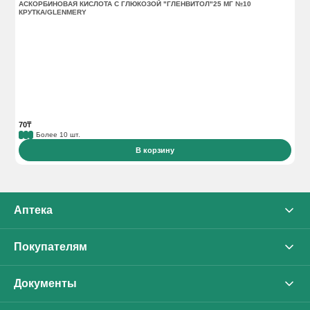
механизмами.
АСКОРБИНОВАЯ КИСЛОТА С ГЛЮКОЗОЙ "ГЛЕНВИТОЛ"25 МГ №10
АС
КРУТКА/GLENMERY
70₸
16
Более 10 шт.
В корзину
Аптека
О нас
Покупателям
Каталог
Оплата
Документы
Бренды
Доставка