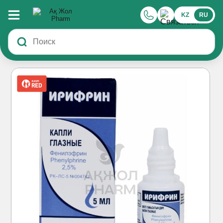
KZ
RU