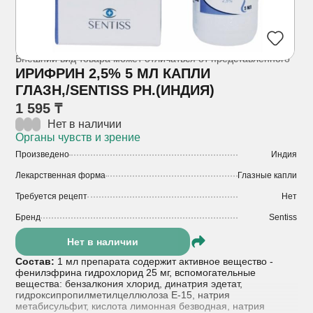
Внешний вид товара может отличаться от представленного
ИРИФРИН 2,5% 5 МЛ КАПЛИ
ГЛАЗН,/SENTISS PH.(ИНДИЯ)
1 595 ₸
Нет в наличии
Органы чувств и зрение
Произведено
Индия
Лекарственная форма
Глазные капли
Требуется рецепт
Нет
Бренд
Sentiss
Нет в наличии
Состав:
1 мл препарата содержит активное вещество -
фенилэфрина гидрохлорид 25 мг, вспомогательные
вещества: бензалкония хлорид, динатрия эдетат,
гидроксипропилметилцеллюлоза Е-15, натрия
метабисульфит, кислота лимонная безводная, натрия