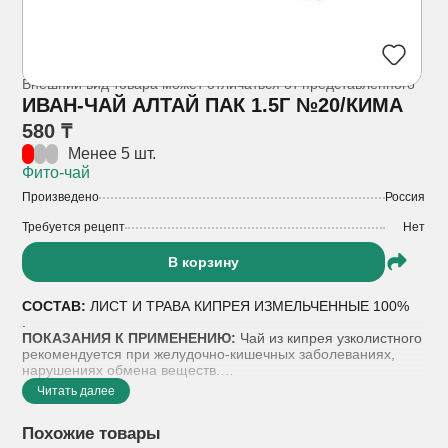
Внешний вид товара может отличаться от представленного
ИВАН-ЧАЙ АЛТАЙ ПАК 1.5Г №20/КИМА
580 ₸
Менее 5 шт.
Фито-чай
Произведено
Россия
Требуется рецепт
Нет
В корзину
СОСТАВ:
ЛИСТ И ТРАВА КИПРЕЯ ИЗМЕЛЬЧЕННЫЕ 100%
.
ПОКАЗАНИЯ К ПРИМЕНЕНИЮ:
Чай из кипрея узколистного
рекомендуется при желудочно-кишечных заболеваниях,
нарушениях обмена веществ.
Читать далее
СПОСОБ ПРИМЕНЕНИЯ:
1-2 фильтр-пакета залить 200 мл
горячей воды, настоять 10-15 минут, процедить, немного
Похожие товары
остудить. Принимать как обычный чай 3 раза в день.