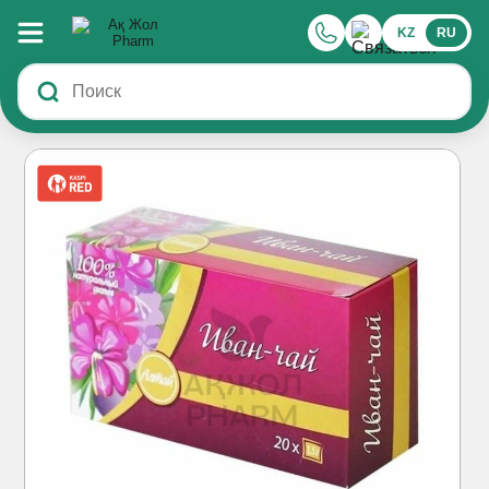
KZ
RU